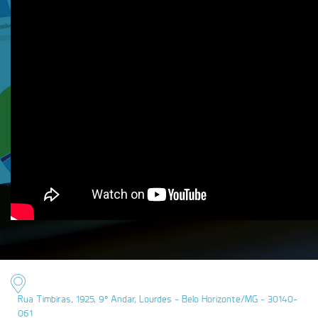
Rua Timbiras, 1925, 9º Andar, Lourdes - Belo Horizonte/MG - 30140-
061